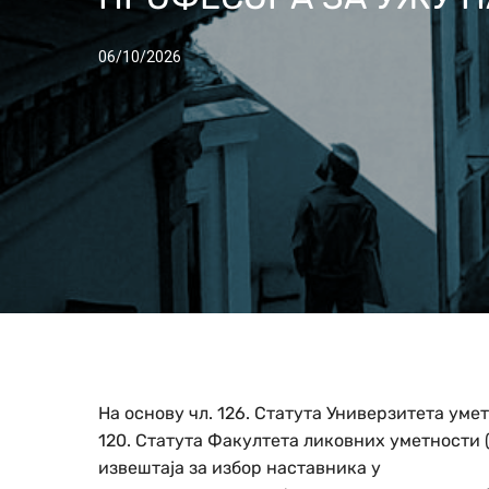
06/10/2026
На основу чл. 126. Статута Универзитета уметн
120. Статута Факултета ликовних уметности (б
извештаја за избор наставника у