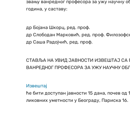
звању ванредног професора за ужу научну об
година, у саставу:
др Бојана Шкорц, ред. проф.
др Слободан Марковић, ред. проф. Филозофск
др Саша Радојчић, ред. проф.
СТАВЉА НА УВИД ЈАВНОСТИ ИЗВЕШТАЈ СА 
ВАНРЕДНОГ ПРОФЕСОРА ЗА УЖУ НАУЧНУ ОБ
Извештај
ће бити доступан јавности 15 дана, почев од 
ликовних уметности у Београду, Париска 16.