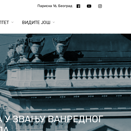
Париска 16, Београд
ЛТЕТ
ВИДИТЕ ЈОШ
 У ЗВАЊУ ВАНРЕДНОГ
ЈА