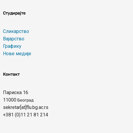
Студирајте
Сликарство
Вајарство
Графику
Нове медије
Контакт
Париска 16
11000
Београд
sekretar[at]flu.bg.ac.rs
+381 (0)11 21 81 214