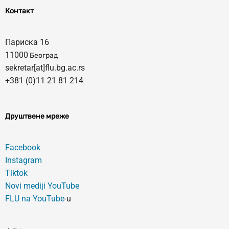
Контакт
Париска 16
11000
Београд
sekretar[at]flu.bg.ac.rs
+381 (0)11 21 81 214
Друштвене мреже
Facebook
Instagram
Tiktok
Novi mediji YouTube
FLU na YouTube
-u