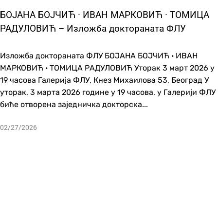
БОЈАНА БОЈЧИЋ · ИВАН МАРКОВИЋ · ТОМИЦА
РАДУЛОВИЋ – Изложба доктораната ФЛУ
Изложба доктораната ФЛУ БОЈАНА БОЈЧИЋ · ИВАН
МАРКОВИЋ · ТОМИЦА РАДУЛОВИЋ Уторак 3 март 2026 у
19 часова Галерија ФЛУ, Кнез Михаилова 53, Београд У
уторак, 3 марта 2026 године у 19 часова, у Галерији ФЛУ
биће отворена заједничка докторска...
02/27/2026
ОРСКЕ ИЗЛОЖБЕ
·
ИЗЛОЖБЕ
ка
овани, позивамо Вас на отварање изложбе