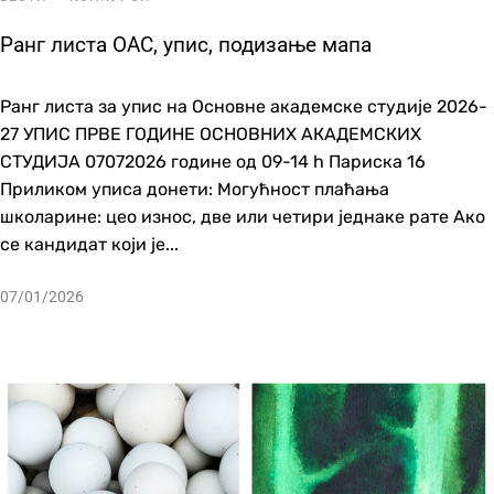
Ранг листа ОАС, упис, подизање мапа
Ранг листа за упис на Основне академске студије 2026-
27 УПИС ПРВЕ ГОДИНЕ ОСНОВНИХ АКАДЕМСКИХ
СТУДИЈА 07072026 године од 09-14 h Парискa 16
Приликом уписа донети: Могућност плаћања
школарине: цео износ, две или четири једнаке рате Ако
се кандидат који је...
07/01/2026