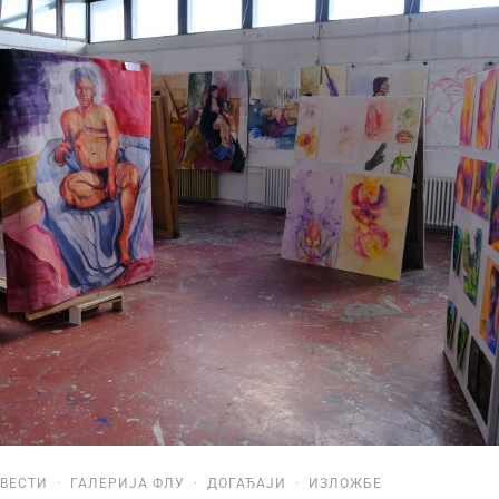
ВЕСТИ
·
ГАЛЕРИЈА ФЛУ
·
ДОГАЂАЈИ
·
ИЗЛОЖБЕ