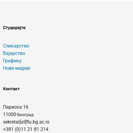
Студирајте
Сликарство
Вајарство
Графику
Нове медије
Контакт
Париска 16
11000
Београд
sekretar[at]flu.bg.ac.rs
+381 (0)11 21 81 214