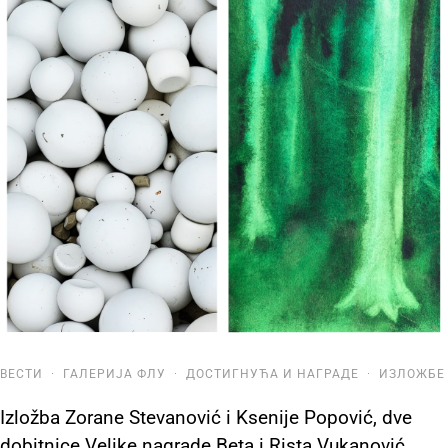
ВЕСТИ
·
ГАЛЕРИЈА ФЛУ
·
ДОСТИГНУЋА И НАГРАДЕ
·
ИЗЛОЖБЕ
Izložba Zorane Stevanović i Ksenije Popović, dve
dobitnice Velike nagrade Beta i Rista Vukanović,