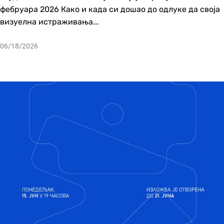
фебруара 2026 Како и када си дошао до одлуке да своја
визуелна истраживања...
06/18/2026