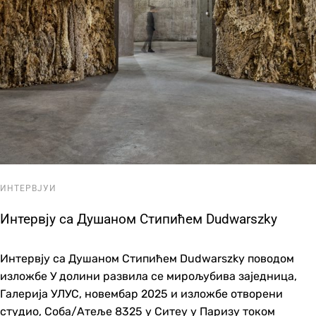
ИНТЕРВЈУИ
Интервју са Душаном Стипићем Dudwarszky
Интервју са Душаном Стипићем Dudwarszky поводом
изложбе У долини развила се мирољубива заједница,
Галерија УЛУС, новембар 2025 и изложбе отворени
студио, Соба/Атеље 8325 у Ситеу у Паризу током