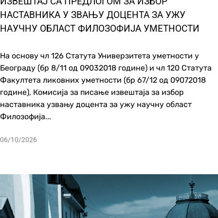
ИЗВЕШТАЈ СА ПРЕДЛОГОМ ЗА ИЗБОР
НАСТАВНИКА У ЗВАЊУ ДОЦЕНТА ЗА УЖУ
НАУЧНУ OБЛАСТ ФИЛОЗОФИЈА УМЕТНОСТИ
На основу чл 126 Статута Универзитета уметности у
Београду (бр 8/11 од 09032018 године) и чл 120 Статута
Факултета ликовних уметности (бр 67/12 од 09072018
године), Комисија за писање извештаја за избор
наставника узвању доцента за ужу научну област
Филозофија...
06/10/2026