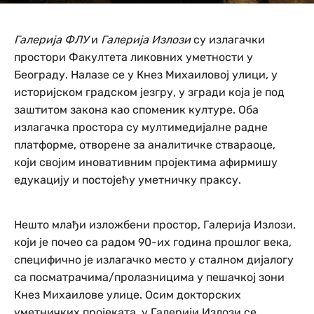
Галерија ФЛУ
и
Галерија Излози
су излагачки
простори Факултета ликовних уметности у
Београду. Налазе се у Кнез Михаиловој улици, у
историјском градском језгру, у згради која је под
заштитом закона као споменик културе. Оба
излагачка простора су мултимедијалне радне
платформе, отворене за аналитичке ствараоце,
који својим иновативним пројектима афирмишу
едукацију и постојећу уметничку праксу.
Нешто млађи изложбени простор, Галерија Излози,
који је почео са радом 90-их година прошлог века,
специфично је излагачко место у сталном дијалогу
са посматрачима/пролазницима у пешачкој зони
Кнез Михаилове улице. Осим докторских
уметничких пројеката, у Галерији Излози се