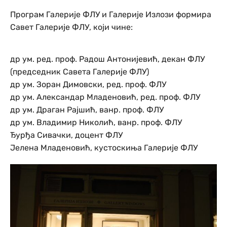
Програм Галерије ФЛУ и Галерије Излози формира
Савет Галерије ФЛУ, који чине:
др ум. ред. проф. Радош Антонијевић, декан ФЛУ
(председник Савета Галерије ФЛУ)
др ум. Зоран Димовски, ред. проф. ФЛУ
др ум. Александар Младеновић, ред. проф. ФЛУ
др ум. Драган Рајшић, ванр. проф. ФЛУ
др ум. Владимир Николић, ванр. проф. ФЛУ
Ђурђа Сивачки, доцент ФЛУ
Јелена Младеновић, кустоскиња Галерије ФЛУ