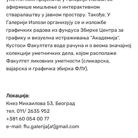
афирмише мишљење о интерактивном
стваралаштву у јавном простору. Такође, У
Галерији Излози организују се и изложбе
графичких радова из фундуса Збирке Центра за
графику и визуелна истраживања “Академија“.
Кустоси Факултета воде рачуна и о веома значајној
колекцији уметничких дела, којом располаже
Факултет ликовних уметности (сликарска,
вајарска и графичка збирка ФЛУ).
Локација:
Кнез Михаилова 53, Београд
тел. 011/ 2635 952
+381 60 054 00 77
e-mail: flu.galerija[at]gmail.com