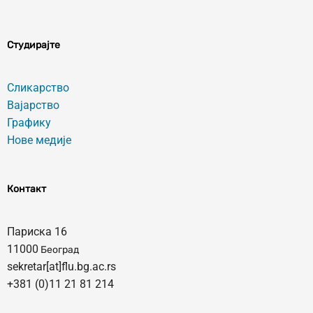
Студирајте
Сликарство
Вајарство
Графику
Нове медије
Контакт
Париска 16
11000
Београд
sekretar[at]flu.bg.ac.rs
+381 (0)11 21 81 214