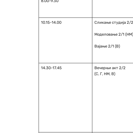
8.00-9.30
10.15-14.00
Сликање студија 2/2 
Моделовање 2/1 (НМ
Вајање 2/1 (В)
14.30-17.45
Вечерњи акт 2/2
(С, Г, НМ, В)