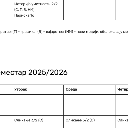
Историја уметности 2/2
(С, Г, В, НМ)
Париска 16
тво; (Г) – графика; (В) – вајарство; (НМ) – нови медији, обележавају м
семестар 2025/2026
Уторак
Среда
Четвр
Сликање 3/2 (С)
Сликање 3/2 (С)
Слика