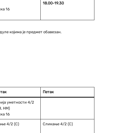
18.00-19.30
ка 16
одуле којима је предмет обавезан.
так
Петак
ија уметности 4/2
 В, НМ)
ка 16
ње 4/2 (С)
Сликање 4/2 (С)