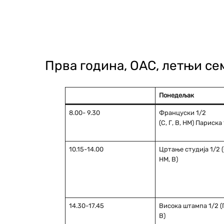
Прва година, ОАС, летњи с
Понедељaк
8.00- 9.30
Француски 1/2
(С, Г, В, НМ) Париска
10.15-14.00
Цртање студија 1/2 (С
НМ, В)
14.30-17.45
Висока штампа 1/2 (Г
В)