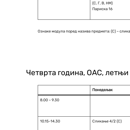
(С, Г, В, НМ)
Париска 16
Ознаке модула поред назива предмета: (С) – сликарс
Четврта година, ОАС, летњ
Понедељaк
8.00 – 9.30
10.15-14.30
Сликање 4/2 (С)