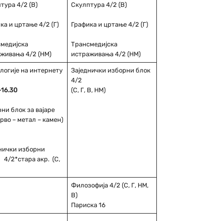
тура 4/2 (В)
Скулптура 4/2 (В)
ка и цртање 4/2 (Г)
Графика и цртање 4/2 (Г)
смедијска
Трансмедијска
живања 4/2 (НМ)
истраживања 4/2 (НМ)
логије на интернету
Заједнички изборни блок
4/2
-16.30
(С, Г, В, НМ)
ни блок за вајаре
дрво – метал – камен)
нички изборни
4/2*стара акр. (С,
Филозофија 4/2 (С, Г, НМ,
В)
Париска 16