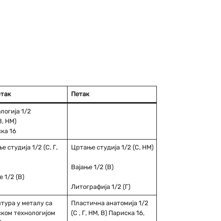
так
Петак
логија 1/2
 В, НМ)
ка 16
 студија 1/2 (С, Г,
Цртање студија 1/2 (С, НМ)
Вајање 1/2 (В)
 1/2 (В)
Литографија 1/2 (Г)
тура у металу са
Пластична анатомија 1/2
ском технологијом
(С , Г, НМ, В) Париска 16,