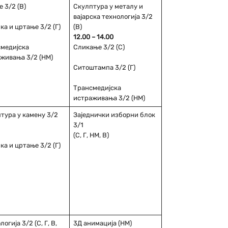
е 3/2 (В)
Скулптура у металу и
вајарска технологија 3/2
ка и цртање 3/2 (Г)
(В)
12.00 – 14.00
медијска
Сликање 3/2 (С)
живања 3/2 (НМ)
Ситоштампа 3/2 (Г)
Трансмедијска
истраживања 3/2 (НМ)
тура у камену 3/2
Заједнички изборни блок
3/1
(С, Г, НМ, В)
ка и цртање 3/2 (Г)
огија 3/2 (С, Г, В,
3Д анимација (НМ)