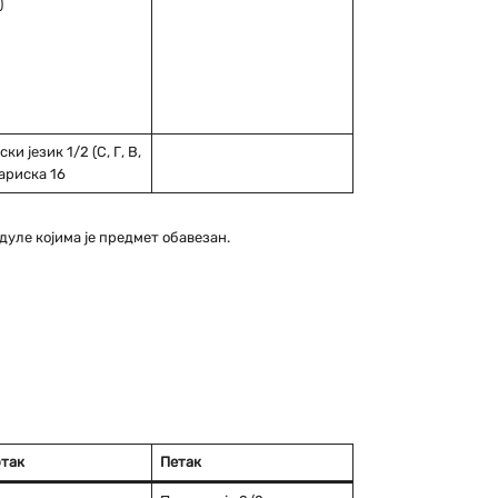
)
ки језик 1/2 (С, Г, В,
ариска 16
одуле којима је предмет обавезан.
так
Петак