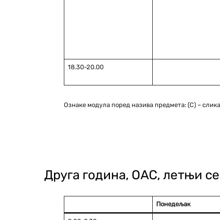
18.30-20.00
Ознаке модула поред назива предмета: (С) – сликарс
Друга година, ОАС, летњи с
Понедељaк