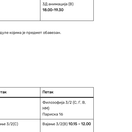
3Д анимација (В)
18.00-19.30
одуле којима је предмет обавезан.
так
Петак
Филозофија 3/2 (С, Г, В,
НМ)
Париска 16
ње 3/2(С)
Вајање 3/2(В)
10.15 – 12.00