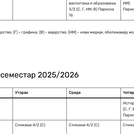
васпитања и образовања
НМ)
3/2 (С, Г, НМ, В) Париска
Парис
16
тво; (Г) – графика; (В) – вајарство; (НМ) – нови медији, обележавају м
и семестар 2025/2026
Уторак
Среда
Четвр
Истор
(С, Г,
Парис
Сликање 4/2 (С)
Сликање 4/2 (С)
Слика