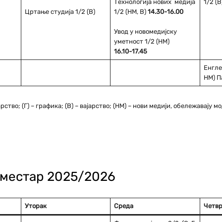
Технологија нових медија
1/2 (В
Цртање студија 1/2 (В)
1/2 (НМ, В)
14.30-16.00
Увод у новомедијску
уметност 1/2 (НМ)
16.10-17.45
Енглес
НМ) П
тво; (Г) – графика; (В) – вајарство; (НМ) – нови медији, обележавају м
еместар 2025/2026
Уторак
Среда
Четвр