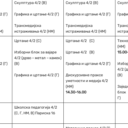
Скулптура 4/2 (В)
Скулптура 4/2 (В)
Скулп
 (Г)
Графика и цртање 4/2 (Г)
Графика и цртање 4/2 (Г)
Графи
Трансмедијска
Трансмедијска
Тран
М)
истраживања 4/2 (НМ)
истраживања 4/2 (НМ)
истра
Цртање 4/2 (С)
Цртање 4/2 (С)
Техно
(НМ)
Изборни блок за вајаре
Цртање 4/2 (В)
15.00
4/2 (дрво – метал – камен)
 (Г)
(В)
Графика и цртање 4/2 (Г)
Избор
4/2 (
Графика и цртање 4/2 (Г)
Дискурзивне праксе
(В)
уметности и медија 4/2
(НМ)
Зајед
14.30-16.00
блок 
Г)
Школска педагогија 4/2
(С, Г, НМ, В) Париска 16