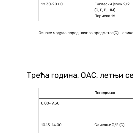
18.30-20.00
Енглески језик 2/2
(С, Г, В, НМ)
Париска 16
Ознаке модула поред назива предмета: (С) – сликарс
Трећа година, ОАС, летњи 
Понедељaк
8.00- 9.30
10.15-14.00
Сликање 3/2 (С)