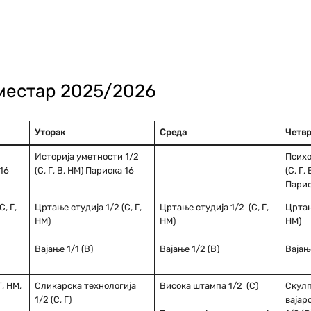
еместар 2025/2026
Уторак
Среда
Четвр
Историја уметности 1/2
Психо
 16
(С, Г, В, НМ) Париска 16
(С, Г,
Парис
, Г,
Цртање студија 1/2 (С, Г,
Цртање студија 1/2 (С, Г,
Цртање
НМ)
НМ)
НМ)
Вајање 1/1 (В)
Вајање 1/2 (В)
Вајање
, НМ,
Сликарска технологија
Висока штампа 1/2 (С)
Скулп
1/2 (С, Г)
вајар