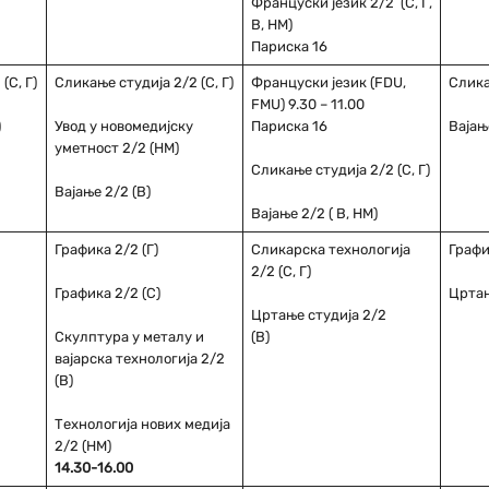
Француски језик 2/2 (С, Г,
В, НМ)
Париска 16
(С, Г)
Сликање студија 2/2 (С, Г)
Француски језик (FDU,
Слика
FMU) 9.30 – 11.00
)
Увод у новомедијску
Париска 16
Вајање
уметност 2/2 (НМ)
Сликање студија 2/2 (С, Г)
Вајање 2/2 (В)
Вајање 2/2 ( В, НМ)
Графика 2/2 (Г)
Сликарска технологија
Графи
2/2 (С, Г)
Графика 2/2 (С)
Цртањ
Цртање студија 2/2
Скулптура у металу и
(В)
вајарска технологија 2/2
(В)
Технологија нових медија
2/2 (НМ)
14.30-16.00