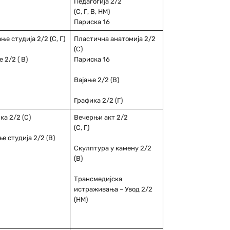
Педагогија 2/2
(С, Г, В, НМ)
Париска 16
ње студија 2/2 (С, Г)
Пластична анатомија 2/2
(С)
 2/2 ( В)
Париска 16
Вајање 2/2 (В)
Графика 2/2 (Г)
ка 2/2 (С)
Вечерњи акт 2/2
(С, Г)
е студија 2/2 (В)
Скулптура у камену 2/2
(В)
Трансмедијска
истраживања – Увод 2/2
(НМ)