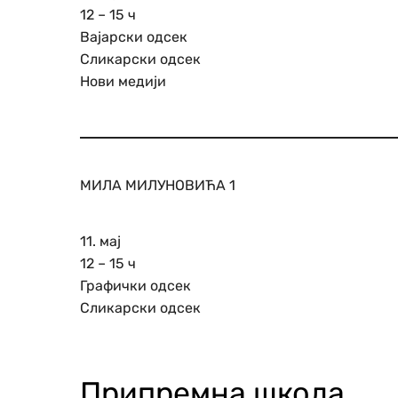
12 – 15 ч
Вајарски одсек
Сликарски одсек
Нови медији
МИЛА МИЛУНОВИЋА 1
11. мај
12 – 15 ч
Графички одсек
Сликарски одсек
Припремна школа