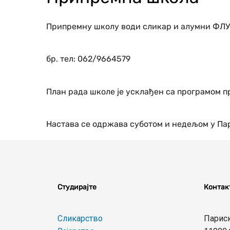
Припремну школу води сликар и алумни ФЛУ 
бр. тел: 062/9664579
План рада школе је усклађен са програмом п
Настава се одржава суботом и недељом у Пар
Студирајте
Контак
Сликарство
Парис