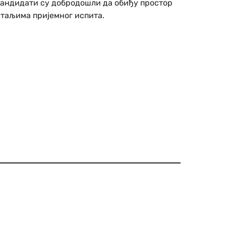
 кандидати су добродошли да обиђу простор
етаљима пријемног испита.