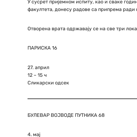
У сусрет пријемном испиту, као и сваке год
факултета, донесу радове са припрема ради
Отворена врата одржавају се на све три лок
ПАРИСКА 16
27. април
12 – 15 ч
Сликарски одсек
БУЛЕВАР ВОЈВОДЕ ПУТНИКА 68
4. мај