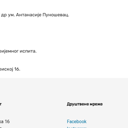
др ум. Антанасије Пуношевац.
ријемног испита.
иској 16.
т
Друштвене мреже
ка 16
Facebook