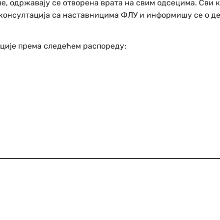
ине, одржавају се отворена врата на свим одсецима. Сви
 консултација са наставницима ФЛУ и информишу се о д
ације према следећем распореду: