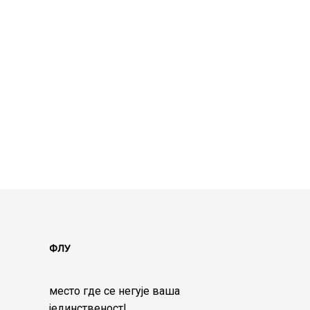
ФЛУ
место где се негује ваша
јединственост!