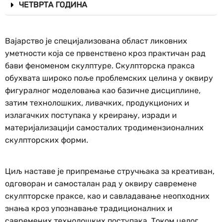
ЧЕТВРТА ГОДИНА
Вајарство је специјализована област ликовних
уметности која се првенствено кроз практичан рад
бави феноменом скулптуре. Скулпторска пракса
обухвата широко поље проблемских целина у оквиру
фигуралног моделовања као базичне дисциплине,
затим технолошких, ливачких, продукционих и
излагачких поступака у креирању, изради и
материјализацији самосталих тродимензионалних
скулпторских форми.
Циљ наставе је припремање стручњака за креативан,
одговоран и самосталан рад у оквиру савремене
скулпторске праксе, као и савладавање неопходних
знања кроз упознавање традиционалних и
савремених технолошких поступака. Током целог