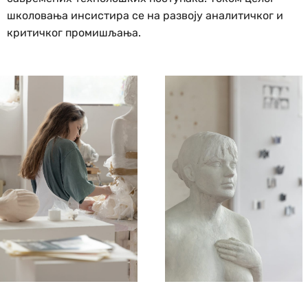
школовања инсистира се на развоју аналитичког и
критичког промишљања.