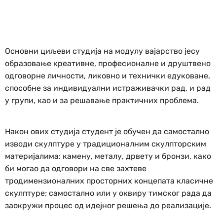
Основни циљеви студија на модулу вајарство јесу
образовање креативне, професионалне и друштвено
одговорне личности, ликовно и технички едуковане,
способне за индивидуални истраживачки рад, и рад
у групи, као и за решавање практичних проблема.
Након ових студија студент је обучен да самостално
изводи скулптуре у традиционалним скулпторским
материјалима: камену, металу, дрвету и бронзи, како
би могао да одговори на све захтеве
тродимензионалних просторних концепата класичне
скулптуре; самостално или у оквиру тимског рада да
заокружи процес од идејног решења до реализације.