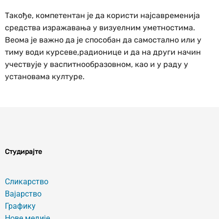
Такође, компетентан је да користи најсавременија
средства изражавања у визуелним уметностима.
Веома је важно да је способан да самостално или у
тиму води курсеве,радионице и да на други начин
учествује у васпитнообразовном, као и у раду у
установама културе.
Студирајте
Сликарство
Вајарство
Графику
Нове медије