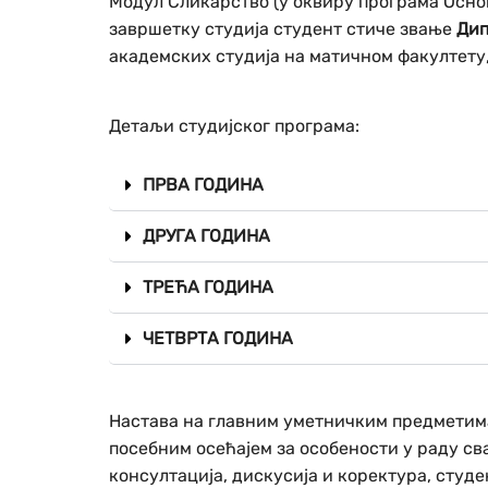
Модул Сликарство (у оквиру програма Основ
завршетку студија студент стиче звање
Дип
академских студија на матичном факултету,
Детаљи студијског програма:
ПРВА ГОДИНА
ДРУГА ГОДИНА
ТРЕЋА ГОДИНА
ЧЕТВРТА ГОДИНА
Настава на главним уметничким предметима
посебним осећајем за особености у раду св
консултација, дискусија и коректура, сту