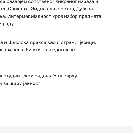
са развојем сопственог ликовног израза и
ета (Сликање, Зидно сликарство, Дубока
ња. Интермедијалност кроз избор предмета
м раду.
а и Школска пракса као и страни језици,
овање како би стекли педагошке
а студентских радова. У ту сврху
 за ширу јавност.