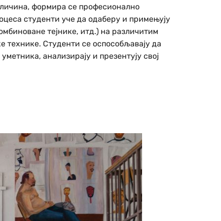
Величина, формира се професионално
оцеса студенти уче да одаберу и примењују
комбиноване тејнике, итд.) на различитим
е технике. Студенти се оспособљавају да
уметника, анализирају и презентују свој