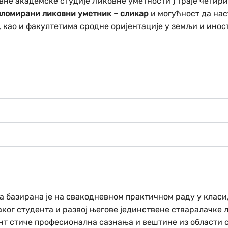
не академске студије Ликовне уметности ) траје четири
ломирани ликовни уметник – сликар
и могућност да на
 као и факултетима сродне оријентације у земљи и инос
 базирана је на свакодневном практичном раду у класи
аког студента и развој његове јединствене стваралачке 
дент стиче професионална сазнања и вештине из области