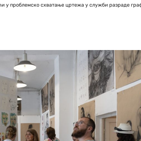
зећи у проблемско схватање цртежа у служби разраде гра