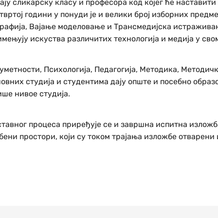
ју сликарску класу и професора код којег ће наставити 
етвртој години у понуди је и велики број изборних предм
графија, Вајање моделовање и Трансмедијска истражива
мењују искуства различитих технологија и медија у сво
метности, Психологија, Педагогија, Методика, Методичк
овних студија и студентима дају опште и посебно образ
ише нивое студија.
ставног процеса приређује се и завршна испитна изложб
ени простори, који су током трајања изложбе отварени и