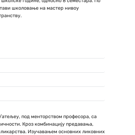
 школске године, односно 8 семестара. По
стави школовање на мастер нивоу
транству.
/атељеу, под менторством професора, са
личности. Кроз комбинацију предавања,
 сликарства. Изучавањем основних ликовних