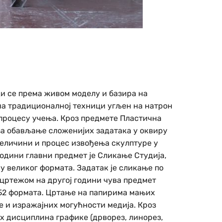
ди се према живом моделу и базира на
на традиционалној техници угљен на натрон
процесу учења. Кроз предмете Пластична
 за обављање сложенијих задатака у оквиру
 величини и процес извођења скулптуре у
години главни предмет је Сликање Студија,
у великог формата. Задатак је сликање по
 цртежом на другој години чува предмет
 Б2 формата. Цртање на папирима мањих
 и изражајних могућности медија. Кроз
их дисциплина графике (дрворез, линорез,