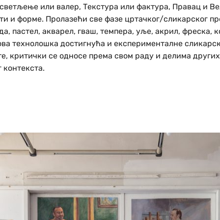
 Осветљење или валер, Текстура или фактура, Правац и 
ти и форме. Пролазећи све фазе цртачког/сликарског пр
а, пастел, акварел, гваш, темпера, уље, акрил, фреска, 
нова технолошка достигнућа и експерименталне сликарск
, критички се односе према свом раду и делима других 
 контекста.