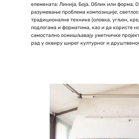
елемената: Линија, Боја, Облик или форма,
разумевање проблема композиције, светлос
традиционалне технике (оловка, угљен, кред
подлогама и форматима, као и да користе 
самостално осмишљавају уметничке пројекте
рад у оквиру ширег културног и друштвеног