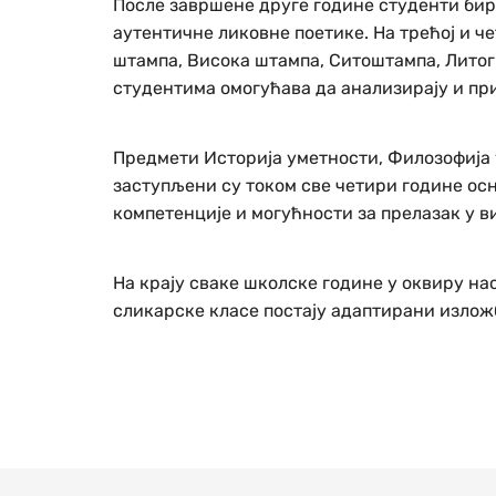
После завршене друге године студенти бира
аутентичне ликовне поетике. На трећој и ч
штампа, Висока штампа, Ситоштампа, Лито
студентима омогућава да анализирају и при
Предмети Историја уметности, Филозофија у
заступљени су током све четири године осн
компетенције и могућности за прелазак у в
На крају сваке школске године у оквиру на
сликарске класе постају адаптирани изложб