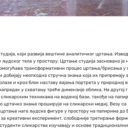
Студија, који развија вештине аналитичког цртања. Изво
људског тела у простору. Цртање студија засновано је 
о омогућава трансформативни процес цртања/брисања у 
и добијају неопходна стручна знања која их припремају
олазе и кроз блок наставу вајања портрета у природној
 напредак у схватању треће димензије облика. На другој 
 сликарским техникама на воденој бази, такође на папир
но цртачко знање проширује на сликарски медиј. Везу са
а цртање наге људске фигуре у простору на папирима до
за креативни експеримент, слободније третирање форме
, студенти сликарства изучавају и основе традиционалн