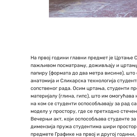
На првој години главни предмет је Цртање 
пажљивом посматрању, доживљају и цртању 
папиру (формата до два метра висине), шт
анатомија и Сликарска технологија студент
сопственог рада. Осим цртања, студенти пр
материјалу (глина, гипс), што им омогућава
на ком се студенти оспособљавају за рад са
моделу у простору, где се претходно стече
Вечерњи акт, који оспособљава студенте з
димензија пружа студентима шири простор 
предмете Графике на првој и другој години