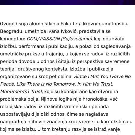
Ovogodišnja alumnistkinja Fakulteta likovnih umetnosti u
Beogradu, umetnica Ivana Ivković, predstavlia se
konceptom
COM/PASSION (Sa/osećanje)
, koji obuhvata
izložbu, performans i publikaciju, a polazi od sagledavanja
umetničke prakse u trajanju, u kojem se radovi iz različitih
perioda dovode u odnos i čitaju iz perspektive savremene
teorije i društvenog konteksta. Izložba i publikacija
organizovane su kroz pet celina:
Since I Met You I Have No
Peace
,
Like There Is No Tomorrow
,
In Him We Trust
,
Monuments
i
Trust
, koje su koncipirane kao otvorena
problemska polja. Njihova logika nije hronološka, već
relacijska: radovi iz različitih vremenskih perioda
uspostavljaju dijaloški odnos, čime se naglašava
nadgradnja njihovih značenja kroz vreme i u kontekstima u
kojima se izlažu. U tom kretanju razvija se istraživanje