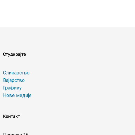
Студирајте
Сликарство
Вајарство
Графику
Нове медије
Контакт
Париска 16