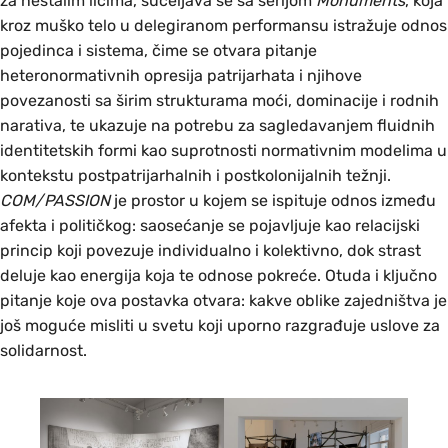
za nestalim licima, sučeljava se sa serijom
Monuments
, koja
kroz muško telo u delegiranom performansu istražuje odnos
pojedinca i sistema, čime se otvara pitanje
heteronormativnih opresija patrijarhata i njihove
povezanosti sa širim strukturama moći, dominacije i rodnih
narativa, te ukazuje na potrebu za sagledavanjem fluidnih
identitetskih formi kao suprotnosti normativnim modelima u
kontekstu postpatrijarhalnih i postkolonijalnih težnji.
COM/PASSION
je prostor u kojem se ispituje odnos između
afekta i političkog: saosećanje se pojavljuje kao relacijski
princip koji povezuje individualno i kolektivno, dok strast
deluje kao energija koja te odnose pokreće. Otuda i ključno
pitanje koje ova postavka otvara: kakve oblike zajedništva je
još moguće misliti u svetu koji uporno razgrađuje uslove za
solidarnost.