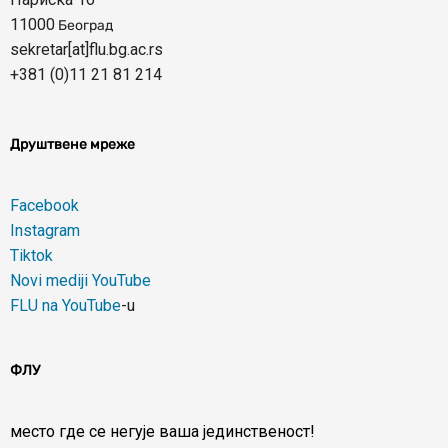
11000
Београд
sekretar[at]flu.bg.ac.rs
+381 (0)11 21 81 214
Друштвене мреже
Facebook
Instagram
Tiktok
Novi mediji YouTube
FLU na YouTube
-u
ФЛУ
место где се негује ваша јединственост!