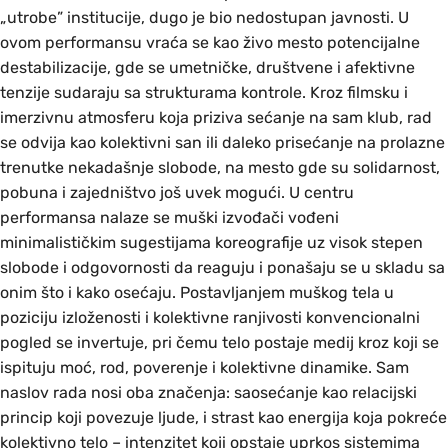
„utrobe” institucije, dugo je bio nedostupan javnosti. U
ovom performansu vraća se kao živo mesto potencijalne
destabilizacije, gde se umetničke, društvene i afektivne
tenzije sudaraju sa strukturama kontrole. Kroz filmsku i
imerzivnu atmosferu koja priziva sećanje na sam klub, rad
se odvija kao kolektivni san ili daleko prisećanje na prolazne
trenutke nekadašnje slobode, na mesto gde su solidarnost,
pobuna i zajedništvo još uvek mogući. U centru
performansa nalaze se muški izvođači vođeni
minimalističkim sugestijama koreografije uz visok stepen
slobode i odgovornosti da reaguju i ponašaju se u skladu sa
onim što i kako osećaju. Postavljanjem muškog tela u
poziciju izloženosti i kolektivne ranjivosti konvencionalni
pogled se invertuje, pri čemu telo postaje medij kroz koji se
ispituju moć, rod, poverenje i kolektivne dinamike. Sam
naslov rada nosi oba značenja: saosećanje kao relacijski
princip koji povezuje ljude, i strast kao energija koja pokreće
kolektivno telo – intenzitet koji opstaje uprkos sistemima