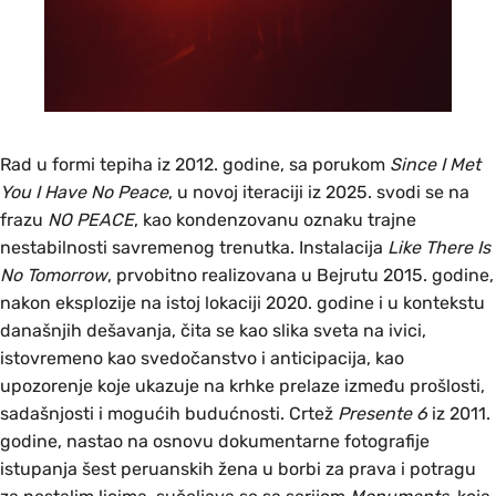
Rad u formi tepiha iz 2012. godine, sa porukom
Since I Met
You I Have No Peace
, u novoj iteraciji iz 2025. svodi se na
frazu
NO PEACE
, kao kondenzovanu oznaku trajne
nestabilnosti savremenog trenutka. Instalacija
Like There Is
No Tomorrow
, prvobitno realizovana u Bejrutu 2015. godine,
nakon eksplozije na istoj lokaciji 2020. godine i u kontekstu
današnjih dešavanja, čita se kao slika sveta na ivici,
istovremeno kao svedočanstvo i anticipacija, kao
upozorenje koje ukazuje na krhke prelaze između prošlosti,
sadašnjosti i mogućih budućnosti. Crtež
Presente 6
iz 2011.
godine, nastao na osnovu dokumentarne fotografije
istupanja šest peruanskih žena u borbi za prava i potragu