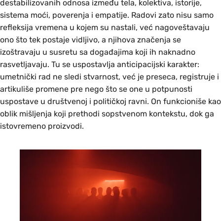
destabilizovanih odnosa između tela, kolektiva, istorije,
sistema moći, poverenja i empatije. Radovi zato nisu samo
refleksija vremena u kojem su nastali, već nagoveštavaju
ono što tek postaje vidljivo, a njihova značenja se
izoštravaju u susretu sa događajima koji ih naknadno
rasvetljavaju. Tu se uspostavlja anticipacijski karakter:
umetnički rad ne sledi stvarnost, već je preseca, registruje i
artikuliše promene pre nego što se one u potpunosti
uspostave u društvenoj i političkoj ravni. On funkcioniše kao
oblik mišljenja koji prethodi sopstvenom kontekstu, dok ga
istovremeno proizvodi.