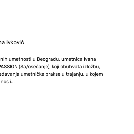
a Ivković
ovnih umetnosti u Beogradu, umetnica Ivana
ASSION (Sa/osećanje), koji obuhvata izložbu,
ledavanja umetničke prakse u trajanju, u kojem
os i...