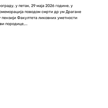
граду, у петак, 29 маја 2026 године, у
комеморација поводом смрти др ум Драгане
у пензији Факултета ликовних уметности
и породице,...