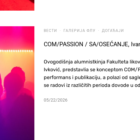
ВЕСТИ
·
ГАЛЕРИЈА ФЛУ
·
ДОГАЂАЈИ
COM/PASSION / SA/OSEĆANJE, Ivan
Ovogodišnja alumnistkinja Fakulteta lik
Ivković, predstavlia se konceptom COM/P
performans i publikaciju, a polazi od sag
se radovi iz različitih perioda dovode u odn
05/22/2026