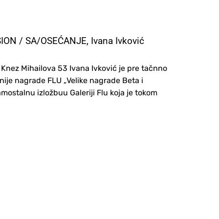
ION / SA/OSEĆANJE, Ivana Ivković
 Knez Mihailova 53 Ivana Ivković je pre tačnno
nije nagrade FLU „Velike nagrade Beta i
amostalnu izložbuu Galeriji Flu koja je tokom