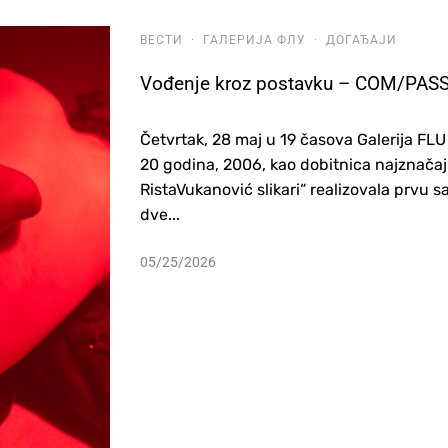
ВЕСТИ
·
ГАЛЕРИЈА ФЛУ
·
ДОГАЂАЈИ
Vođenje kroz postavku – COM/PASS
Četvrtak, 28 maj u 19 časova Galerija FLU
20 godina, 2006, kao dobitnica najznačaj
RistaVukanović slikari“ realizovala prvu s
dve...
05/25/2026