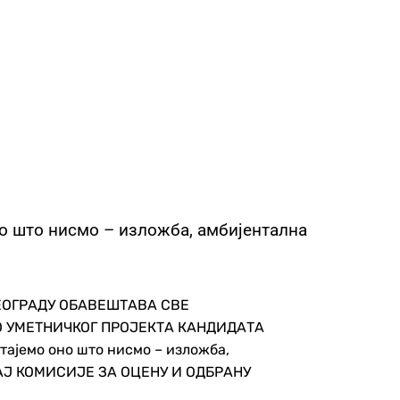
о што нисмо – изложба, амбијентална
ЕОГРАДУ ОБАВЕШТАВА СВЕ
О УМЕТНИЧКОГ ПРОЈЕКТА КАНДИДАТА
ајемо оно што нисмо – изложба,
ТАЈ КОМИСИЈЕ ЗА ОЦЕНУ И ОДБРАНУ