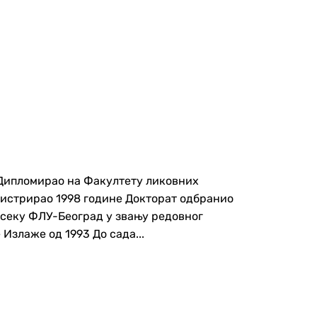
Дипломирао на Факултету ликовних
гистрирао 1998 године Докторат одбранио
дсеку ФЛУ-Београд у звању редовног
Излаже од 1993 До сада...