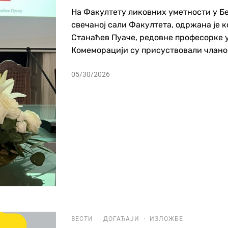
На Факултету ликовних уметности у Бео
свечаној сали Факултета, одржана је 
Станаћев Пуаче, редовне професорке 
Комеморацији су присуствовали чланов
05/30/2026
ВЕСТИ
·
ДОГАЂАЈИ
·
ИЗЛОЖБЕ